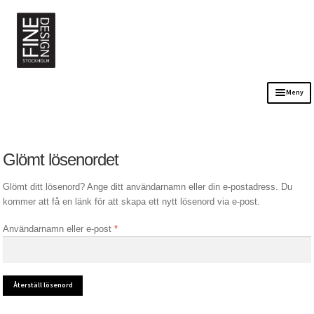
Meny
Sortiment
Kontakt
Glömt lösenordet
Öppettider
Glömt ditt lösenord? Ange ditt användarnamn eller din e-postadress. Du
kommer att få en länk för att skapa ett nytt lösenord via e-post.
Om oss
Obligatoriskt
Användarnamn eller e-post
*
Stockholm Bordsuthyrning
Återställ lösenord