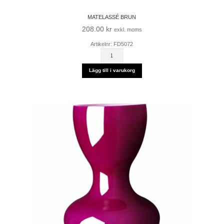
MATELASSÉ BRUN
208.00
kr
exkl. moms
Artikelnr: FD5072
MATELASSÉ
BRUN
mängd
Lägg till i varukorg