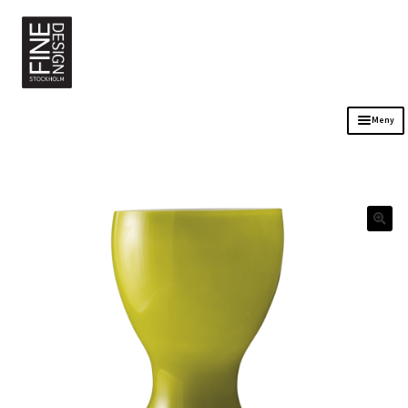
Meny
Sortiment
Kontakt
Öppettider
Om oss
Stockholm Bordsuthyrning