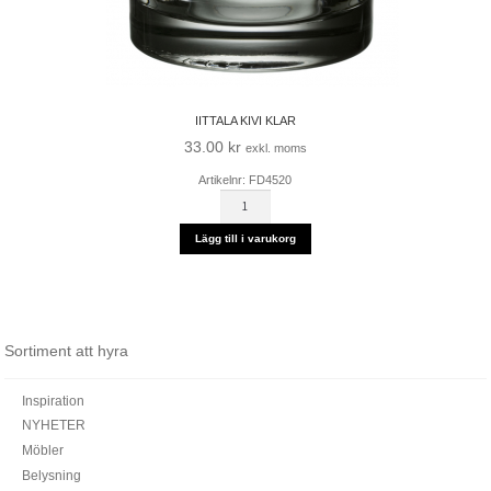
IITTALA KIVI KLAR
33.00
kr
exkl. moms
Artikelnr: FD4520
IITTALA
KIVI
KLAR
Lägg till i varukorg
mängd
Sortiment att hyra
Inspiration
NYHETER
Möbler
Belysning