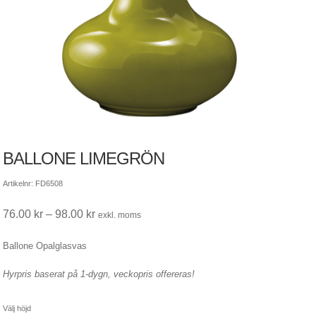
BALLONE LIMEGRÖN
Artikelnr: FD6508
Prisintervall:
76.00
kr
–
98.00
kr
exkl. moms
76.00 kr
Ballone Opalglasvas
till
98.00 kr
Hyrpris baserat på 1-dygn, veckopris offereras!
Välj höjd