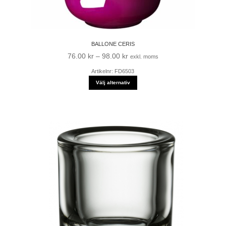
BALLONE CERIS
Prisintervall:
76.00
kr
–
98.00
kr
exkl. moms
76.00 kr
Artikelnr: FD6503
till
Välj alternativ
98.00 kr