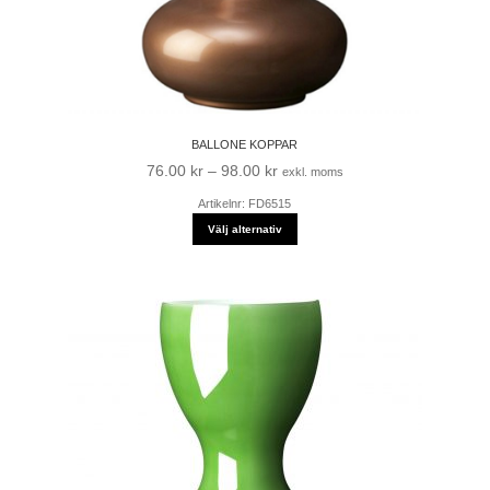
BALLONE KOPPAR
Prisintervall:
76.00
kr
–
98.00
kr
exkl. moms
76.00 kr
Artikelnr: FD6515
till
Välj alternativ
98.00 kr