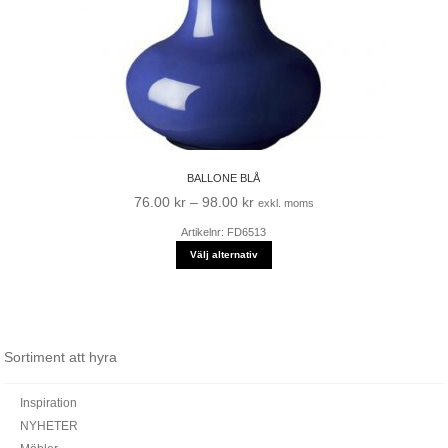
BALLONE BLÅ
Prisintervall:
76.00
kr
–
98.00
kr
exkl. moms
76.00 kr
Artikelnr: FD6513
till
Välj alternativ
98.00 kr
Sortiment att hyra
Inspiration
NYHETER