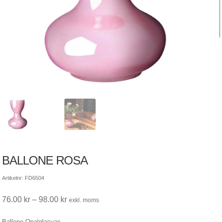
BALLONE ROSA
Artikelnr: FD6504
Prisintervall:
76.00
kr
–
98.00
kr
exkl. moms
76.00 kr
Ballone Opalglasvas