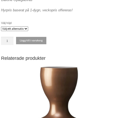
till
98.00 kr
Hyrpris baserat på 1-dygn, veckopris offereras!
Välj höjd
BALLONE
Lägg till i varukorg
ROSA
mängd
Relaterade produkter