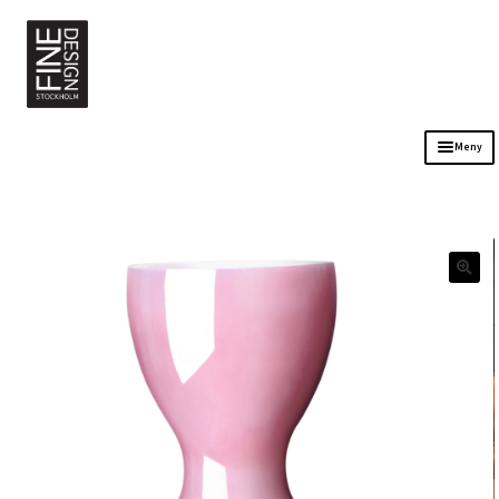
Meny
Sortiment
Kontakt
Öppettider
Om oss
Stockholm Bordsuthyrning