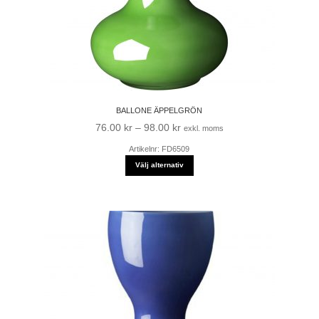
BALLONE ÄPPELGRÖN
Prisintervall:
76.00
kr
–
98.00
kr
exkl. moms
76.00 kr
Artikelnr: FD6509
till
Välj alternativ
98.00 kr