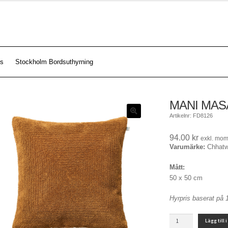
s
Stockholm Bordsuthyrning
MANI MAS
Artikelnr: FD8126
94.00
kr
exkl. mo
Varumärke:
Chhatw
Mått:
50 x 50 cm
Hyrpris baserat på 
MANI
Lägg till 
MASALA