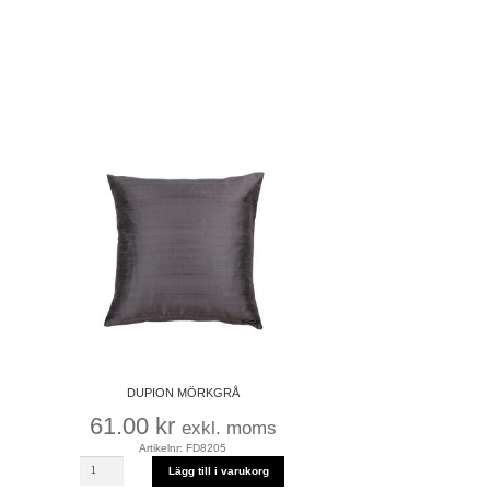
DUPION MÖRKGRÅ
61.00
kr
exkl. moms
Artikelnr: FD8205
DUPION
Lägg till i varukorg
MÖRKGRÅ