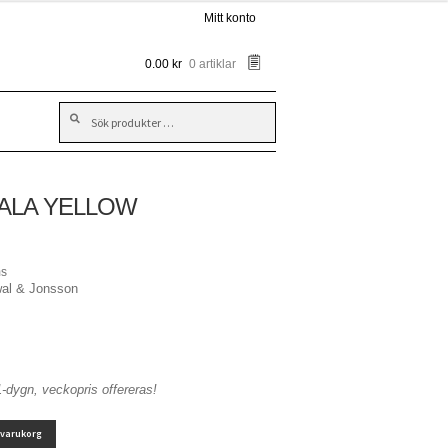
Mitt konto
0.00
kr
0 artiklar
Sök
Sök
efter:
ALA YELLOW
ms
al & Jonsson
1-dygn, veckopris offereras!
i varukorg