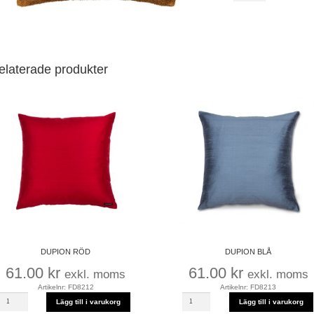
YELLOW
mängd
elaterade produkter
DUPION RÖD
DUPION BLÅ
61.00
kr
61.00
kr
exkl. moms
exkl. moms
Artikelnr: FD8212
Artikelnr: FD8213
DUPION
DUPION
Lägg till i varukorg
Lägg till i varukorg
RÖD
BLÅ