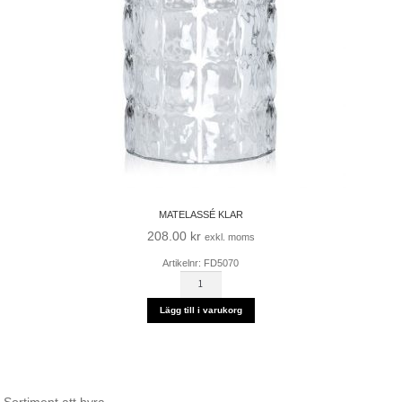
MATELASSÉ KLAR
208.00
kr
exkl. moms
Artikelnr: FD5070
MATELASSÉ
KLAR
mängd
Lägg till i varukorg