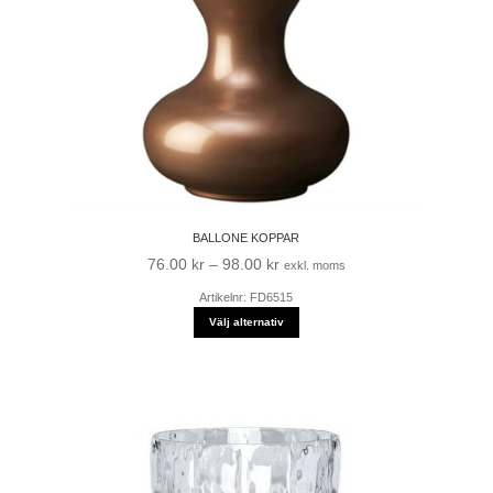
BALLONE KOPPAR
Prisintervall:
76.00
kr
–
98.00
kr
exkl. moms
76.00 kr
Artikelnr: FD6515
till
Välj alternativ
98.00 kr