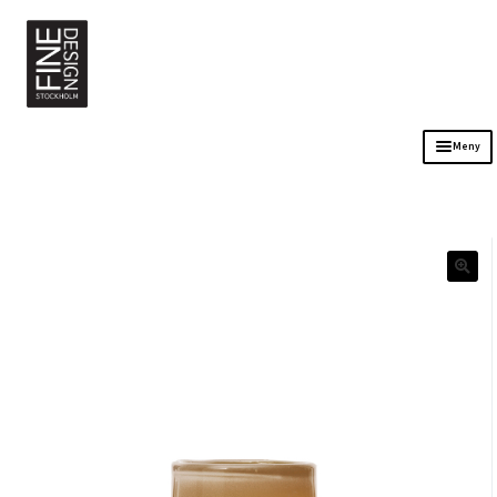
Meny
Sortiment
Kontakt
Öppettider
Om oss
Stockholm Bordsuthyrning