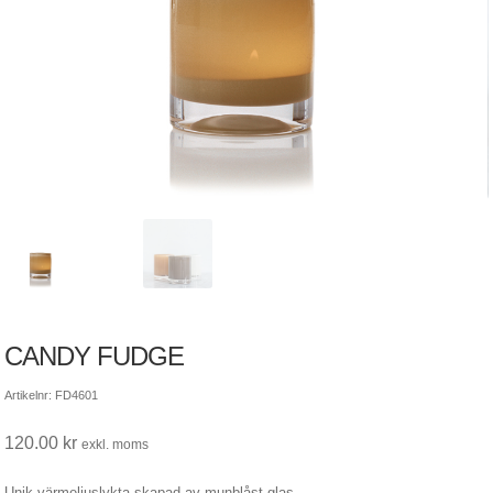
CANDY FUDGE
Artikelnr: FD4601
120.00
kr
exkl. moms
Unik värmeljuslykta skapad av munblåst glas