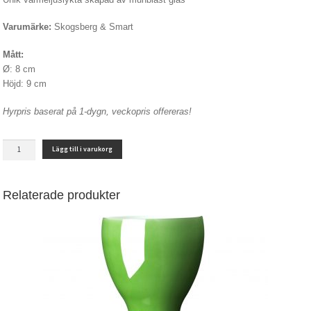
Varumärke:
Skogsberg & Smart
Mått:
Ø: 8 cm
Höjd: 9 cm
Hyrpris baserat på 1-dygn, veckopris offereras!
CANDY
Lägg till i varukorg
FUDGE
mängd
Relaterade produkter