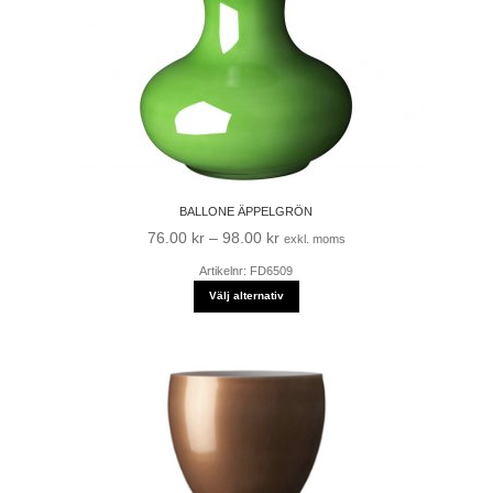
BALLONE ÄPPELGRÖN
Prisintervall:
76.00
kr
–
98.00
kr
exkl. moms
76.00 kr
Artikelnr: FD6509
till
Välj alternativ
98.00 kr