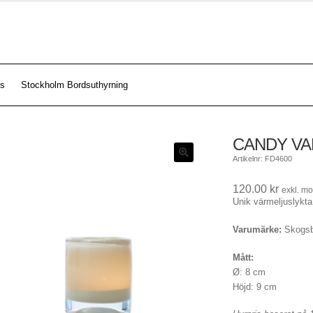
s
Stockholm Bordsuthyrning
CANDY VA
Artikelnr: FD4600
120.00
kr
exkl. m
Unik värmeljuslykt
Varumärke:
Skogsb
Mått:
Ø: 8 cm
Höjd: 9 cm