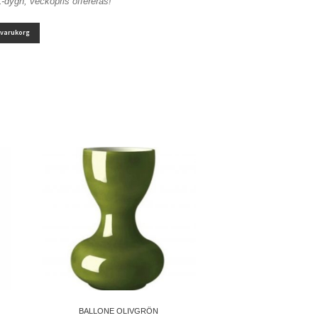
1-dygn, veckopris offereras!
i varukorg
BALLONE OLIVGRÖN