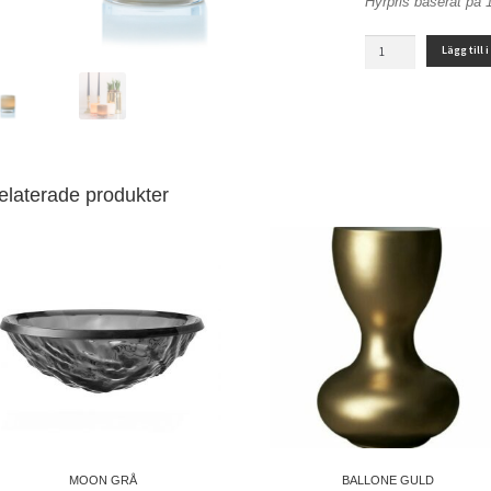
Hyrpris baserat på 
CANDY
Lägg till 
VANILLA
mängd
elaterade produkter
MOON GRÅ
BALLONE GULD