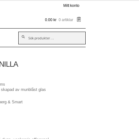
Mitt konto
0.00
kr
0 artiklar
Sök
Sök
efter:
NILLA
oms
a skapad av munblåst glas
erg & Smart